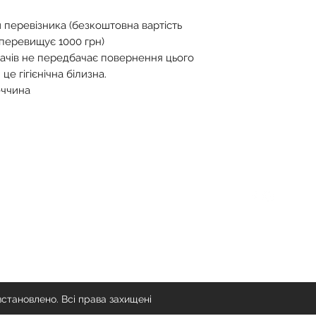
 перевізника (безкоштовна вартість
 перевищує 1000 грн)
ачів не передбачає повернення цього
це гігієнічна білизна.
еччина
Спілкування
Слідкуйте
info@delichicunderwear.com
встановлено. Всі права захищені