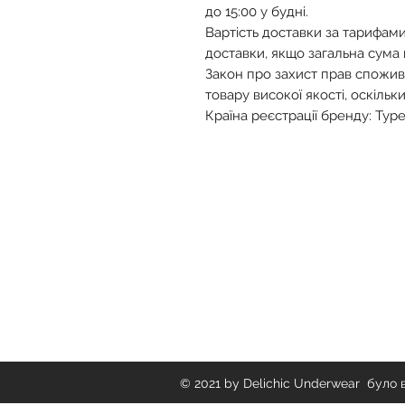
до 15:00 у будні.
Вартість доставки за тарифами
доставки, якщо загальна сума
Закон про захист прав спожив
товару високої якості, оскільки 
Країна реєстрації бренду: Тур
Delichich Underwear
© 2021 by Delichic Underwear було 