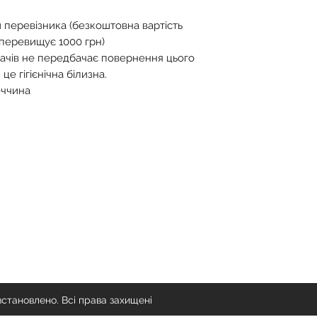
 перевізника (безкоштовна вартість
 перевищує 1000 грн)
ачів не передбачає повернення цього
це гігієнічна білизна.
еччина
Спілкування
Слідкуйте
info@delichicunderwear.com
встановлено. Всі права захищені