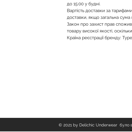
до 15:00 у будні.
Вартість доставки за тарифами
доставки, якщо загальна сума
Закон про захист прав спожив
товару високої якості, оскільки 
Країна реєстрації бренду: Тур
Delichich Underwear
© 2021 by Delichic Underwear було 