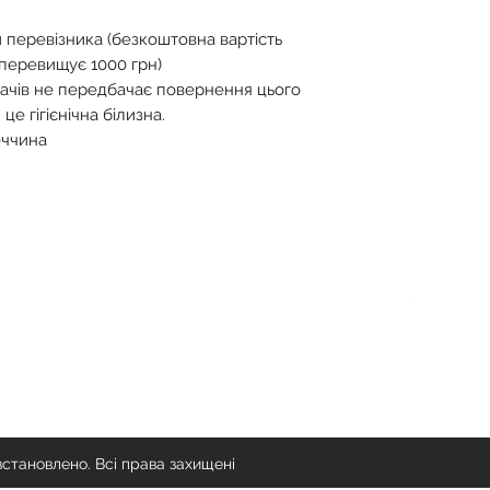
 перевізника (безкоштовна вартість
 перевищує 1000 грн)
ачів не передбачає повернення цього
це гігієнічна білизна.
еччина
Спілкування
Слідкуйте
info@delichicunderwear.com
встановлено. Всі права захищені