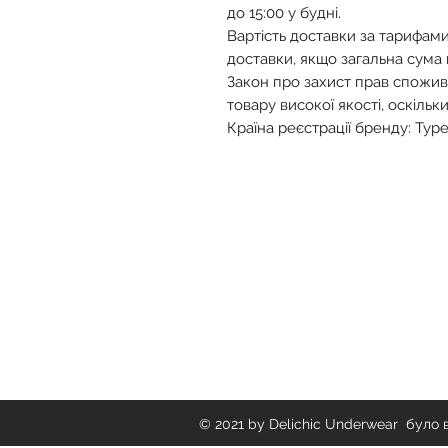
до 15:00 у будні.
Вартість доставки за тарифами
доставки, якщо загальна сума
Закон про захист прав спожив
товару високої якості, оскільки 
Країна реєстрації бренду: Тур
Delichich Underwear
© 2021 by Delichic Underwear було 